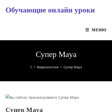
Перейти
Обучающие онлайн уроки
к
содержимому
МЕНЮ
Супер Maya
>
Видеомонтаж
>
Супер Maya
Супер Maya